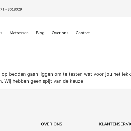
071 - 3018029
gs
Matrassen
Blog
Over ons
Contact
p bedden gaan liggen om te testen wat voor jou het lekkerst
n. Wij hebben geen spijt van de keuze
OVER ONS
KLANTENSERVI