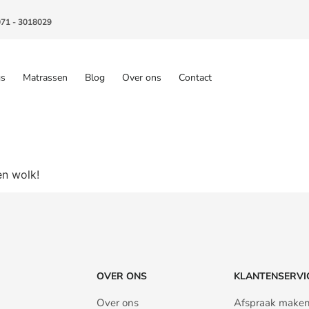
071 - 3018029
gs
Matrassen
Blog
Over ons
Contact
en wolk!
OVER ONS
KLANTENSERVI
Over ons
Afspraak make