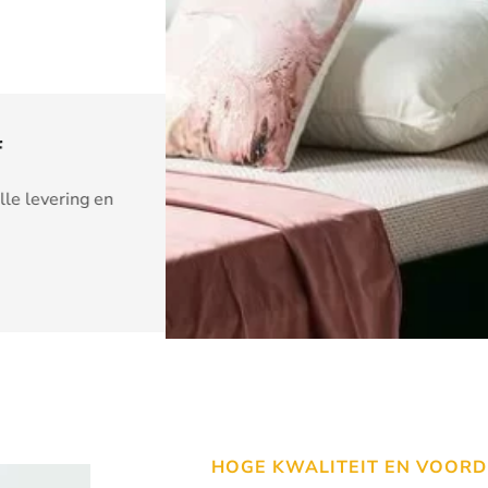
H Can
t als een
Super mooi bed gekozen, 
nodige kennis. En natuurli
prijzen. Super bedankt.
HOGE KWALITEIT EN VOORD