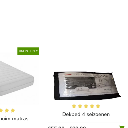
ONLINE ONLY








Dekbed 4 seizoenen
huim matras