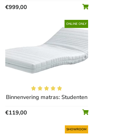
€
999,00
ONLINE ONLY





Binnenvering matras: Studenten
€
119,00
SHOWROOM