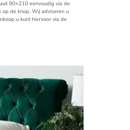
aat 90×210 eenvoudig via de
 op de knop. Wij adviseren u
nkoop u kunt hiervoor via de
angs komen in de showroom.
rte opstellen, zo kunnen we u
service
ment dat u online bestelt of
ren van uw boxsprings in uw
 wilt laten monteren, dan doen
rgoeding. Onze service is erop
anden te nemen. Voor het gemak
r even op een rij. – boxspring
ederland tot in de slaapkamer –
ine vergoeding – 5 werkdagen