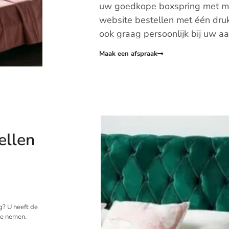
uw goedkope boxspring met m
website bestellen met één druk
ook graag persoonlijk bij uw aa
website contact opnemen of l
Maak een afspraak
Laat geheel kosteloos een offe
gericht helpen.
Boxspringstudio 
Onze service begint van het mo
binnen komt lopen tot het leve
ellen
slaapkamer. Wanneer u het bed
wij dit ook tegen een kleine ve
gericht om uw zorgen uit uw h
zetten we onze service hieronde
90×210 – Levering door heel N
ng? U heeft de
Montage service tegen een kle
te nemen.