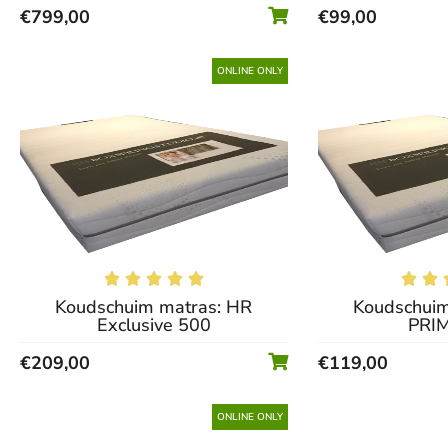
€
799,00
€
99,00
ONLINE ONLY







Koudschuim matras: HR
Koudschuim
Exclusive 500
PRI
€
209,00
€
119,00
ONLINE ONLY