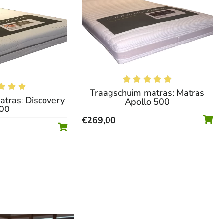








Traagschuim matras: Matras
tras: Discovery
Apollo 500
00
€
269,00