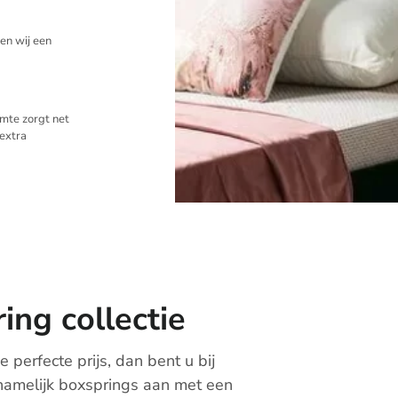
levertijd – Voordelige prijs teg
Kosteloos advies – Gebruiksvri
en wij een
showroom voor bezichtiging – K
mte zorgt net
 extra
ing collectie
 perfecte prijs, dan bent u bij
namelijk boxsprings aan met een