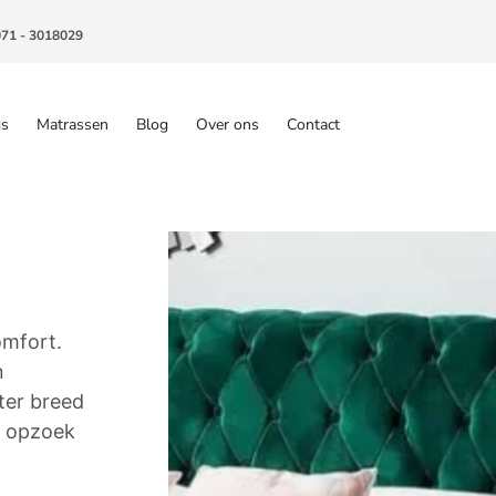
071 - 3018029
gs
Matrassen
Blog
Over ons
Contact
omfort.
n
ter breed
u opzoek