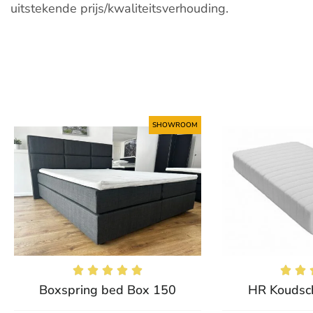
uitstekende prijs/kwaliteitsverhouding.
SHOWROOM







Boxspring bed Box 150
HR Koudsc