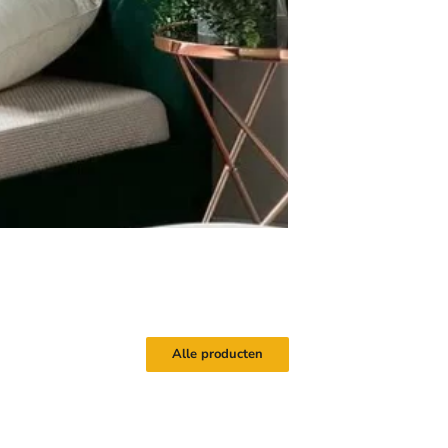
enover hoge kwaliteit –
endelijke webshop – Fysieke
lantvriendelijkheid
Alle producten