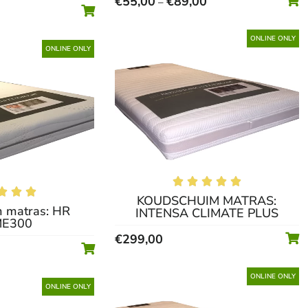
€
55,00
€
89,00
–
ONLINE ONLY
ONLINE ONLY








KOUDSCHUIM MATRAS:
 matras: HR
INTENSA CLIMATE PLUS
ME300
€
299,00
ONLINE ONLY
ONLINE ONLY