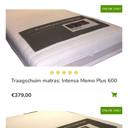
ONLINE ONLY





Traagschuim matras: Intensa Memo Plus 600
€
379,00
ONLINE ONLY