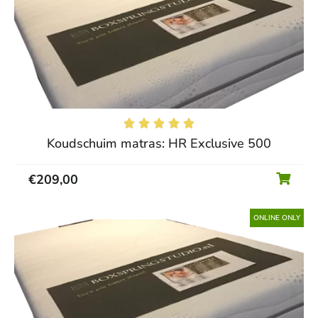





Koudschuim matras: HR Exclusive 500
€
209,00
ONLINE ONLY