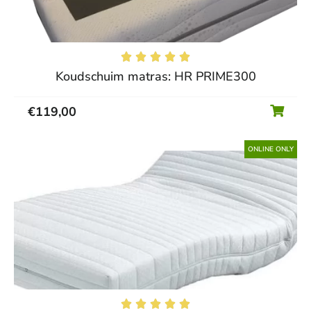





Koudschuim matras: HR PRIME300
€
119,00
ONLINE ONLY




